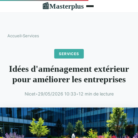
Masterplus
📰
Accueil
›
Services
SERVICES
Idées d'aménagement extérieur
pour améliorer les entreprises
Nicet
•
29/05/2026 10:33
•
12 min de lecture