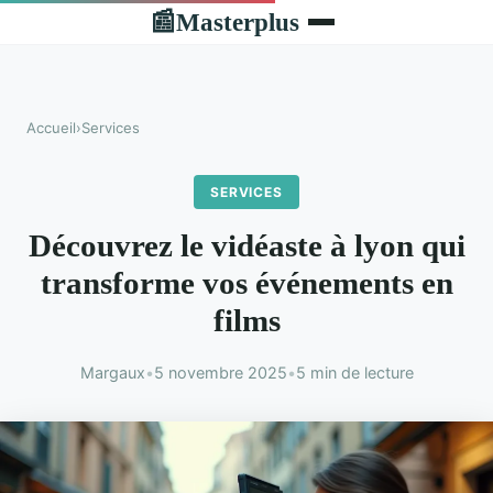
Masterplus
📰
Accueil
›
Services
SERVICES
Découvrez le vidéaste à lyon qui
transforme vos événements en
films
Margaux
•
5 novembre 2025
•
5 min de lecture